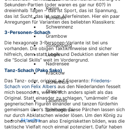
Sekunden-Partien (oder waren es gar nur 60?) in
Ramin
dreieinhalb Tagen – das ist Sport, das ist Spannung,
das ist Sucht, das ist vom Allerfeinsten. Hier ein paar
Pomellen
Anregungen für Varianten des beliebten Klassikers:
Schwennenz
3-Personen-Schach
Grambow
Die hexagonale 3-Personen-Variante ist bei uns
Sonnenberg
vorhanden. Die obigen Taktikhinweise sind sicher
hilfreich, denn statt Logik und Deduktion stehen hier
Lebehn
die “Social Skills” weit im Vordergrund.
Nadrensee
Tanz-Schach (Pako Sako)
Krackow
Das Tanz- oder, original auf Esperanto:
Friedens-
Hohenholz
Schach von Felix Albers
aus den Niederlanden fesselt
Glasow
mich besonders, weil es sich anders spielt als das
Original. Statt einander zu schlagen, “umärmeln” die
Ladenthin
gegnerischen Figuren einander und tanzen fürderhin
gemeinsam über’s Spielbrett. Diese Pärchen lassen sich
Schmagerow
nur durch Abklatschen wieder lösen. Um den König zu
Aktuelles
bedrohen, muß man also Ereignisketten bilden, was die
taktische Vielfalt noch einmal potenziert. Dafür haben