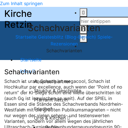
Zum Inhalt springen
Kirche
Retzin
Schachvarianten
Startseite
Geistesblitz (Blog-Bereich)
Spiele-
Rezensionen
Schachvarianten
Startseite
Schachvarianten
Infos
Schach ist uralt, Schach ist megacool, Schach ist
Ansprechpartner
Hochkultur par excellence, auch wenn der “Point of no
Struktur & Geschichte
return” der KI-Siege schon eine Weile überschritten ist
(auch Go ist inzwischen so weit). Auf der SPIEL in
Pfarramt Retzin
Essen sind die Stände des Schachverbands Nordrhein-
Friedhof
Westfalen mit die größten Publikumsmagneten – nicht
nur wegen der vielen sehens- und testenswerten
Orte & Kirchen
Varianten, sondern vor allem wegen des jährlichen
Ultraschach-Turniers: Neunhunderneunundneunzig 90-
Retzin