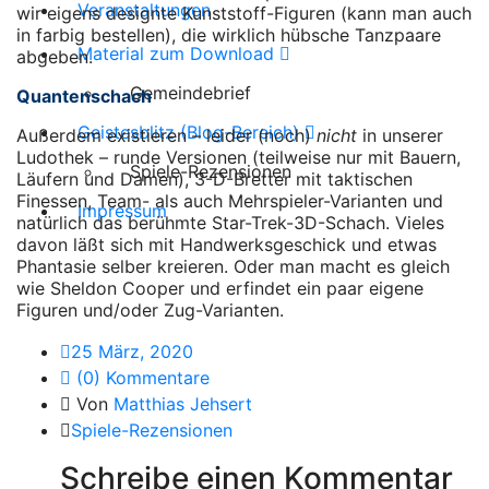
Veranstaltungen
wir eigens designte Kunststoff-Figuren (kann man auch
in farbig bestellen), die wirklich hübsche Tanzpaare
Material zum Download
abgeben.
Gemeindebrief
Quantenschach
Geistesblitz (Blog-Bereich)
Außerdem existieren – leider (noch)
nicht
in unserer
Ludothek – runde Versionen (teilweise nur mit Bauern,
Spiele-Rezensionen
Läufern und Damen), 3-D-Bretter mit taktischen
Finessen, Team- als auch Mehrspieler-Varianten und
Impressum
natürlich das berühmte Star-Trek-3D-Schach. Vieles
davon läßt sich mit Handwerksgeschick und etwas
Phantasie selber kreieren. Oder man macht es gleich
wie Sheldon Cooper und erfindet ein paar eigene
Figuren und/oder Zug-Varianten.
25 März, 2020
(0) Kommentare
Von
Matthias Jehsert
Spiele-Rezensionen
Schreibe einen Kommentar