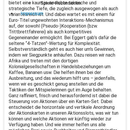
bietet eine kaum je erreichte taktische und
Spiele-Rezensionen
strategische Tiefe, die zugleich ausgewogen als auch
Impressum
variantenreich ist. Und dabei wartet es mit einem für
Euro-Titel ungewohnten Interaktions-Mechanismus
auf, der sowohl (Pseudo-)Kooperation (bzw.
Trittbrettfahrerei) als auch kompetitives
Gegeneinander ermöglicht. Bei Eggert gab’s dafür die
seltene “4-Tatzen”-Wertung für Komplexität.
Selbstverständlich geht es auch hier um’s Gewinnen,
indem wir Siegpunkte anhäufen. Dazu reisen wir nach
Afrika und treten mit den dortigen
Kolonialgesellschaften in Handelsbeziehungen um
Kaffee, Bananen usw. Die helfen ihnen bei der
Ausbreitung, und das wiederum hilft uns – jedenfalls,
wenn wir es geschickt genug anstellen und die
Taktiken der Mitspielerinnen gut im Auge behalten.
Ganz raffiniert, frisch und herausfordernd ist dabei die
Steuerung von Aktionen über ein Karten-Set. Dabei
entscheidet die horizontale und vertikale Anordnung
der Aktionskarten in unseren Aktionsslots, was wir tun
können und welche Aktionen wir künftig wieder zur
Verfügung haben. Und wie immer helfen uns alle