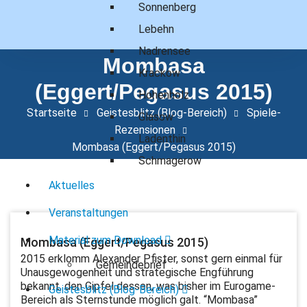
Sonnenberg
Zum
Inhalt
Lebehn
springen
Nadrensee
Mombasa
Krackow
(Eggert/Pegasus 2015)
Hohenholz
Startseite
Geistesblitz (Blog-Bereich)
Spiele-
Glasow
Rezensionen
Ladenthin
Mombasa (Eggert/Pegasus 2015)
Schmagerow
Aktuelles
Veranstaltungen
Material zum Download
Mombasa (Eggert/Pegasus 2015)
2015 erklomm Alexander Pfister, sonst gern einmal für
Gemeindebrief
Unausgewogenheit und strategische Engführung
bekannt, den Gipfel dessen, was bisher im Eurogame-
Geistesblitz (Blog-Bereich)
Bereich als Sternstunde möglich galt. “Mombasa”