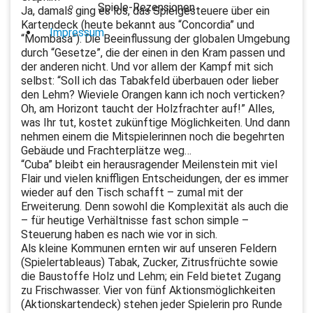
Spiele-Rezensionen
Ja, damals ging es los, das Spielgesteuere über ein
Kartendeck (heute bekannt aus “Concordia” und
Impressum
“Mombasa”). Die Beeinflussung der globalen Umgebung
durch “Gesetze”, die der einen in den Kram passen und
der anderen nicht. Und vor allem der Kampf mit sich
selbst: “Soll ich das Tabakfeld überbauen oder lieber
den Lehm? Wieviele Orangen kann ich noch verticken?
Oh, am Horizont taucht der Holzfrachter auf!” Alles,
was Ihr tut, kostet zukünftige Möglichkeiten. Und dann
nehmen einem die Mitspielerinnen noch die begehrten
Gebäude und Frachterplätze weg…
“Cuba” bleibt ein herausragender Meilenstein mit viel
Flair und vielen kniffligen Entscheidungen, der es immer
wieder auf den Tisch schafft – zumal mit der
Erweiterung. Denn sowohl die Komplexität als auch die
– für heutige Verhältnisse fast schon simple –
Steuerung haben es nach wie vor in sich.
Als kleine Kommunen ernten wir auf unseren Feldern
(Spielertableaus) Tabak, Zucker, Zitrusfrüchte sowie
die Baustoffe Holz und Lehm; ein Feld bietet Zugang
zu Frischwasser. Vier von fünf Aktionsmöglichkeiten
(Aktionskartendeck) stehen jeder Spielerin pro Runde