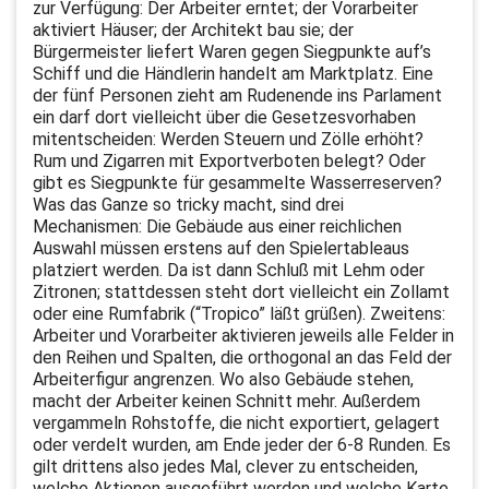
zur Verfügung: Der Arbeiter erntet; der Vorarbeiter
aktiviert Häuser; der Architekt bau sie; der
Bürgermeister liefert Waren gegen Siegpunkte auf’s
Schiff und die Händlerin handelt am Marktplatz. Eine
der fünf Personen zieht am Rudenende ins Parlament
ein darf dort vielleicht über die Gesetzesvorhaben
mitentscheiden: Werden Steuern und Zölle erhöht?
Rum und Zigarren mit Exportverboten belegt? Oder
gibt es Siegpunkte für gesammelte Wasserreserven?
Was das Ganze so tricky macht, sind drei
Mechanismen: Die Gebäude aus einer reichlichen
Auswahl müssen erstens auf den Spielertableaus
platziert werden. Da ist dann Schluß mit Lehm oder
Zitronen; stattdessen steht dort vielleicht ein Zollamt
oder eine Rumfabrik (“Tropico” läßt grüßen). Zweitens:
Arbeiter und Vorarbeiter aktivieren jeweils alle Felder in
den Reihen und Spalten, die orthogonal an das Feld der
Arbeiterfigur angrenzen. Wo also Gebäude stehen,
macht der Arbeiter keinen Schnitt mehr. Außerdem
vergammeln Rohstoffe, die nicht exportiert, gelagert
oder verdelt wurden, am Ende jeder der 6-8 Runden. Es
gilt drittens also jedes Mal, clever zu entscheiden,
welche Aktionen ausgeführt werden und welche Karte