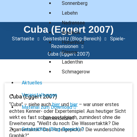
Sonnenberg
Zum
Inhalt
Lebehn
springen
Nadrensee
Cuba (Eggert 2007)
Krackow
Startseite
Geistesblitz (Blog-Bereich)
Spiele-
Hohenholz
Rezensionen
Glasow
Cuba (Eggert 2007)
Ladenthin
Schmagerow
Aktuelles
Veranstaltungen
Cuba (Eggert 2007)
“Cuba” – siehe auch
hier
und
hier
– war unser erstes
Material zum Download
echtes Kenner- oder Expertenspiel. Aus heutiger Sicht
wirkt es fast schon nostalgisch, zumindest ohne die
Gemeindebrief
Erweiterung. “Weißt du noch: Die Wassertaktik? Die
Geistesblitz (Blog-Bereich)
Zigarrentaktik? Das Hotelgepicke? Die wunderschöne
Graphik?”